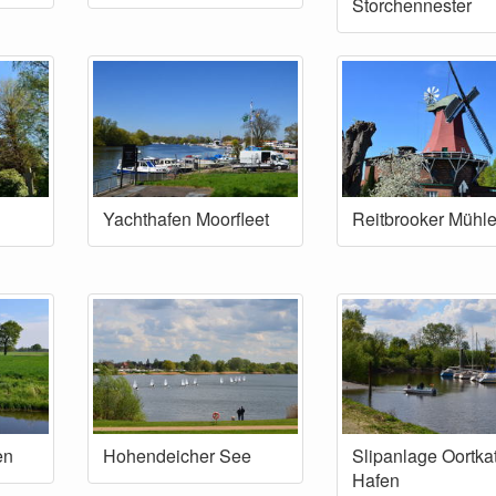
Storchennester
Yachthafen Moorfleet
Reitbrooker Mühl
en
Hohendeicher See
Slipanlage Oortka
Hafen