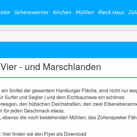
seite
Sehenswertes
Kirchen
Mühlen
Rieck Haus
Zol
 Vier - und Marschlanden
d ein fünftel der gesamtem Hamburger Fläche, sind nicht nur we
ür Surfer und Segler ) und dem Eichbaumsee ein schönes
nderwegen, den hübschen Deichstraßen, den zwei Elbenebenarm
n für jeden Geschmack etwas.
rt, ebenso die noch bestehenden Mühlen, das Zollenspieker Fä
 hier finden sie den Flyer als Download