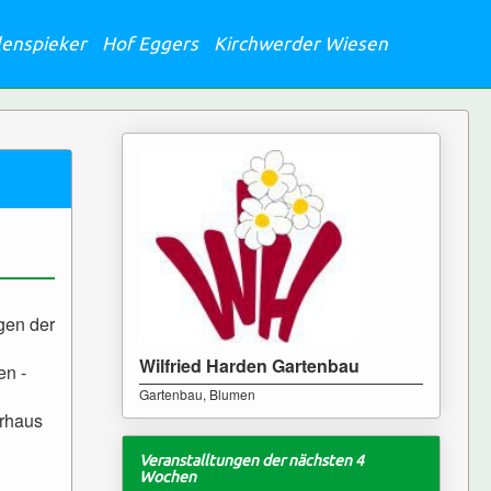
lenspieker
Hof Eggers
Kirchwerder Wiesen
gen der
Wilfried Harden Gartenbau
en -
Gartenbau, Blumen
hrhaus
Veranstalltungen der nächsten 4
Wochen