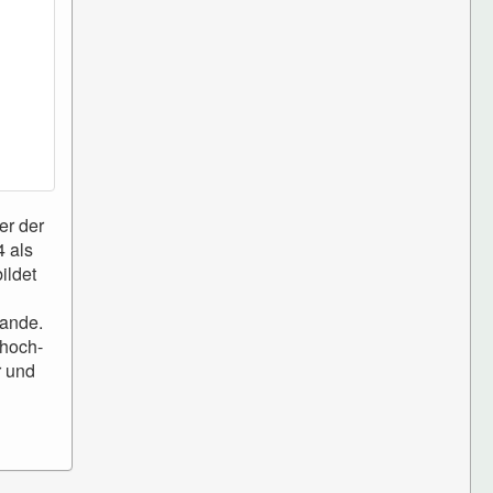
er der
4 als
ildet
lande.
 hoch-
r und