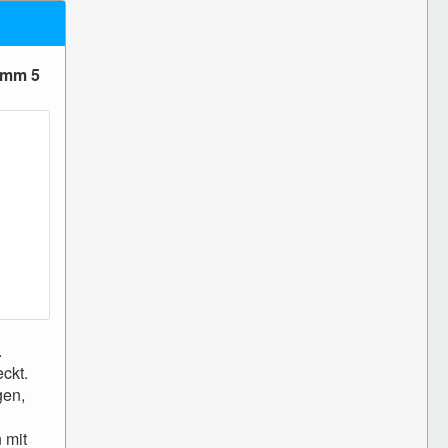
amm 5
.
ckt.
gen,
 mit