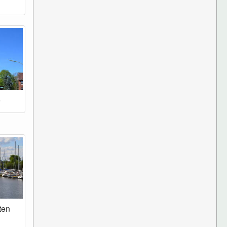
e
ten